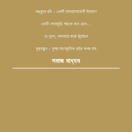
অঙ্কুরে রবি – একটি সময়োপোযোগী উদ্যোগ
একটি সোনাচুড়ি গাছকে মনে রেখে…
হে নূতন, আপনারে করো উন্মোচন
মুক্তছন্দ – সুস্থ সাংস্কৃতিক চর্চার অপর নাম
সমাজ মাধ্যম