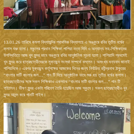
13.01.26 তারিখে কমলা বিদ্যামন্দির প্রাথমিক বিদ্যালয়ে এ অঙ্কুরে রবির তৃতীয় বর্ষের
ক্লাস শুরু হলো। স্কুলের প্রধান শিক্ষিকা পাপিয়া দত্ত দিদি ও অন্যান্য সহ-শিক্ষিকাদের
উপস্থিতিতে আজ খুব সুন্দর ভাবে অঙ্কুরে রবির আনুষ্ঠানিক সূচনা হলো। পাপিয়াদি প্রথমেই
খুব সুন্দর করে ছাত্রছাত্রীদেরকে মুক্তছন্দ সংস্থা সম্পর্কে বললেন। অসংখ্য ধন্যবাদ জানাই
পাপিয়দিকে। এরপর মুক্তছন্দ কর্তৃপক্ষের আজকের দিনের জন্য নির্বাচিত রবীন্দ্রনাথ ঠাকুরের
“বাংলার মাটি বাংলার জল…” গান টি দিয়ে আনুষ্ঠানিক ভাবে শুরু হয় তৃতীয় বর্ষের ক্লাস।
ছাত্রছাত্রীদের সঙ্গে সকল শিক্ষিকাও একসাথে “বাংলার মাটি বাংলার জল…” গান টি
গাইলেন। ভীষণ সুন্দর একটা পরিবেশ তৈরি হয়েছিল আজ স্কুলে। সকল ছাত্রছাত্রীও খুব
সুন্দর আনন্দ করে গানটি গাইল।