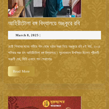
আহিরীটোলা
আহিরীটোলা বঙ্গ বিদ্যালয়ে অঙ্কুরে রবি
বঙ্গ
March
March 8, 2025
|
বিদ্যালয়ে
8,
অঙ্কুরে
2025
ছোট্ট শিশুদের মনের গভীরে গান বেজে ওঠার মন্ত্র নিয়ে অঙ্কুরে রবি ৮ই মার্চ, ২০২৫
রবি
শনিবার শুরু হল আহিরীটোলা বঙ্গ বিদ্যালয়ে। সূচনাকালে উপস্থিত ছিলেন শ্রীমতী
অঞ্জলী দেব, যিনি এখানে গান শেখানোর
Read
Read More
More