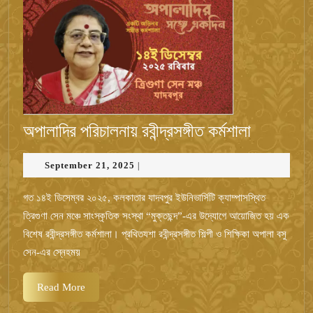
অপালাদির
অপালাদির পরিচালনায় রবীন্দ্রসঙ্গীত কর্মশালা
পরিচালনায়
September
September 21, 2025
|
রবীন্দ্রসঙ্গীত
21,
কর্মশালা
2025
গত ১৪ই ডিসেম্বর ২০২৫, কলকাতার যাদবপুর ইউনিভার্সিটি ক্যাম্পাসস্থিত
ত্রিগুণা সেন মঞ্চে সাংস্কৃতিক সংস্থা “মুক্তছন্দ”-এর উদ্যোগে আয়োজিত হয় এক
বিশেষ রবীন্দ্রসঙ্গীত কর্মশালা। প্রথিতযশা রবীন্দ্রসঙ্গীত শিল্পী ও শিক্ষিকা অপালা বসু
সেন-এর স্নেহময়
Read
Read More
More