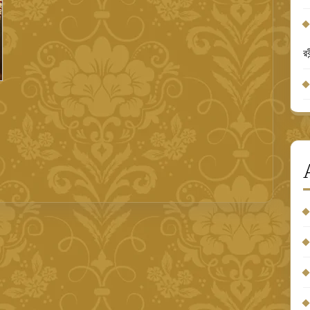
রব
্র
ীত
তিযোগিতা
২৬