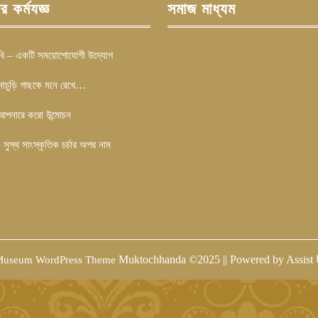
 কর্মযজ্ঞ
সমাজ মাধ্যম
রবি – একটি সময়োপোযোগী উদ্যোগ
াচুড়ি গাছকে মনে রেখে…
 আপনারে করো উন্মোচন
– সুস্থ সাংস্কৃতিক চর্চার অপর নাম
Muktochhanda ©2025 || Powered by Assist
useum WordPress Theme