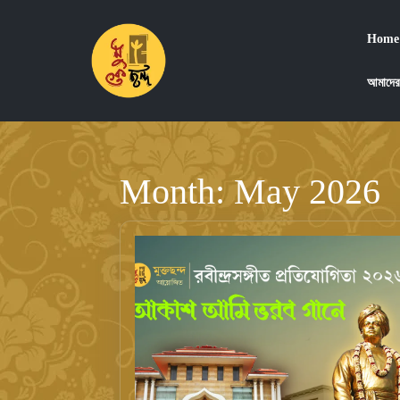
Skip
to
Home
content
Skip
আমাদের
to
content
Month:
May 2026