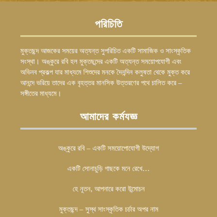
পরিচিতি
মুক্তছন্দ আজকের সময়ের অত্যন্ত সুপরিচিত একটি সামাজিক ও সাংস্কৃতিক
সংস্থা। অঙ্কুরে রবি হল মুক্তছন্দের একটি অত্যন্ত সময়োপযোগী এবং
অভিনব প্রকল্প যার মাধ্যমে শিশুদের মনকে দৈনন্দিন কলুষতা থেকে মুক্ত করে
আনন্দে ভরিয়ে তাদের এক বৃহত্তর মানসিক উত্তরণের পথে চালিত করে –
সঙ্গীতের মাধ্যমে।
আমাদের কর্মযজ্ঞ
অঙ্কুরে রবি – একটি সময়োপোযোগী উদ্যোগ
একটি সোনাচুড়ি গাছকে মনে রেখে…
হে নূতন, আপনারে করো উন্মোচন
মুক্তছন্দ – সুস্থ সাংস্কৃতিক চর্চার অপর নাম