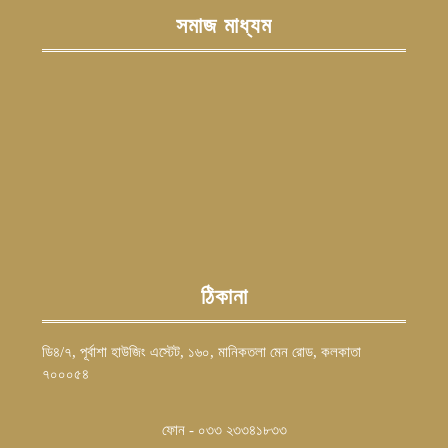
সমাজ মাধ্যম
ঠিকানা
ডি৪/৭, পূর্বাশা হাউজিং এস্টেট, ১৬০, মানিকতলা মেন রোড, কলকাতা
৭০০০৫৪
ফোন - ০৩৩ ২৩৩৪১৮৩৩