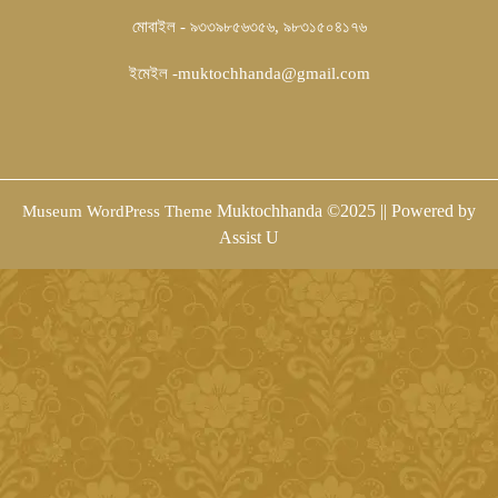
মোবাইল - ৯৩৩৯৮৫৬৩৫৬, ৯৮৩১৫০৪১৭৬
ইমেইল -muktochhanda@gmail.com
Sc
Muktochhanda ©2025 || Powered by
Museum WordPress Theme
U
Assist U